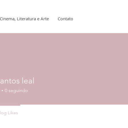
Cinema, Literatura e Arte
Contato
santos leal
os leal
0
seguindo
log Likes