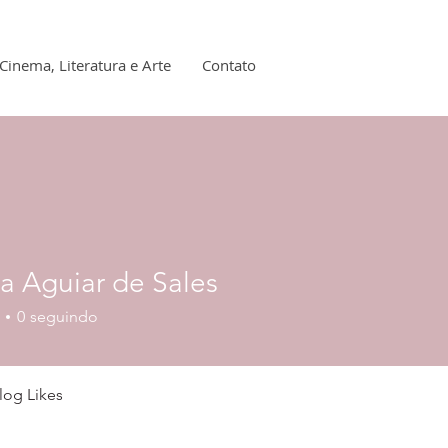
Cinema, Literatura e Arte
Contato
a Aguiar de Sales
uiar de Sales
0
seguindo
log Likes