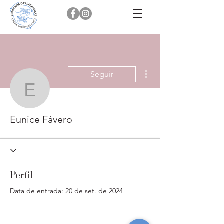
Mais ações
Seguir
Eunice Fávero
Eunice Fávero
Perfil
Data de entrada: 20 de set. de 2024