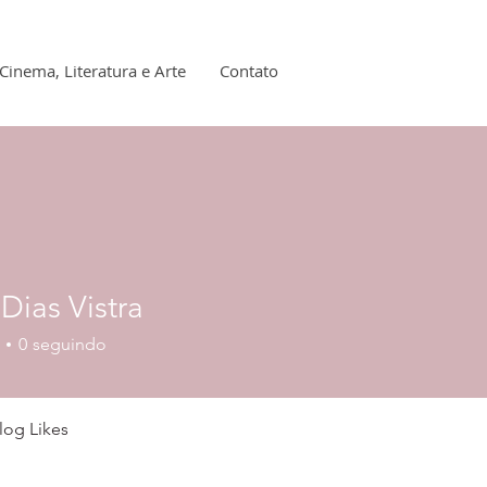
Cinema, Literatura e Arte
Contato
Dias Vistra
s Vistra
0
seguindo
log Likes