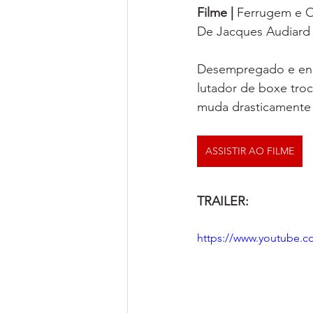
Filme | 
Ferrugem e 
De 
Jacques Audiard
Desempregado e enca
lutador de boxe troc
muda drasticamente 
ASSISTIR AO FILME
TRAILER:
https://www.youtube