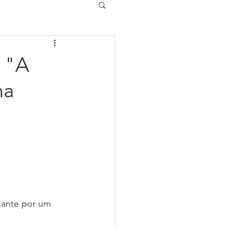
e "A
na
sante por um 