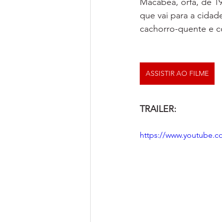
Macabéa, órfã, de 1
que vai para a cidade
cachorro-quente e c
ASSISTIR AO FILME
TRAILER:
https://www.youtube.