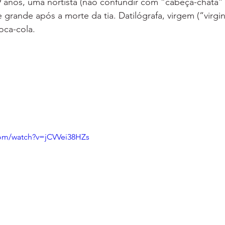
9 anos, uma nortista (não confundir com “cabeça-chata”
 grande após a morte da tia. Datilógrafa, virgem (“virgi
oca-cola.
com/watch?v=jCVVei38HZs